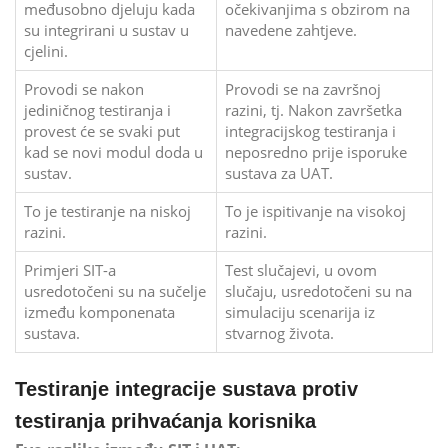
međusobno djeluju kada
očekivanjima s obzirom na
su integrirani u sustav u
navedene zahtjeve.
cjelini.
Provodi se nakon
Provodi se na završnoj
jediničnog testiranja i
razini, tj. Nakon završetka
provest će se svaki put
integracijskog testiranja i
kad se novi modul doda u
neposredno prije isporuke
sustav.
sustava za UAT.
To je testiranje na niskoj
To je ispitivanje na visokoj
razini.
razini.
Primjeri SIT-a
Test slučajevi, u ovom
usredotočeni su na sučelje
slučaju, usredotočeni su na
između komponenata
simulaciju scenarija iz
sustava.
stvarnog života.
Testiranje integracije sustava protiv
testiranja prihvaćanja korisnika