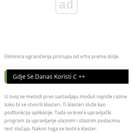
ad
Eliminira ograničenja pristupa od vrha prema dolje.
Gdje Se Danas Koristi C ++
U ovoj se metodi prvo sastavljaju moduli najniže razine
kako bi se stvorili klasteri. Ti klasteri služe kao
podfunkcija aplikacije. Tada se kreira upravljački
program za upravljanje ulaznim i izlaznim podacima
test slučaja. Nakon toga se testira klaster.