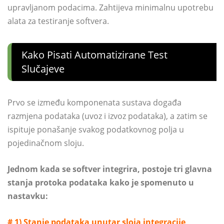
upravljanom podacima. Zahtijeva minimalnu upotrebu
alata za testiranje softvera.
Kako Pisati Automatizirane Test
Slučajeve
Prvo se između komponenata sustava događa
razmjena podataka (uvoz i izvoz podataka), a zatim se
ispituje ponašanje svakog podatkovnog polja u
pojedinačnom sloju.
Jednom kada se softver integrira, postoje tri glavna
stanja protoka podataka kako je spomenuto u
nastavku:
# 1) Stanje podataka unutar sloja integracije