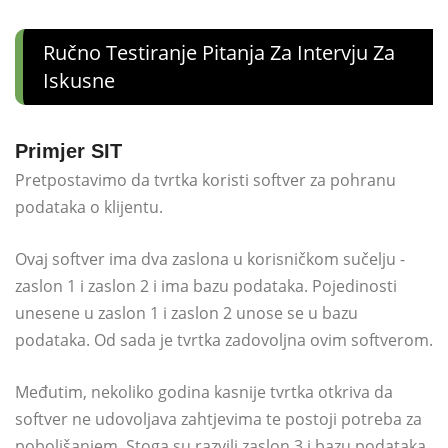
Ručno Testiranje Pitanja Za Intervju Za
Iskusne
Primjer SIT
Pretpostavimo da tvrtka koristi softver za pohranu
podataka o klijentu.
Ovaj softver ima dva zaslona u korisničkom sučelju -
zaslon 1 i zaslon 2 i ima bazu podataka. Pojedinosti
unesene u zaslon 1 i zaslon 2 unose se u bazu
podataka. Od sada je tvrtka zadovoljna ovim softverom.
Međutim, nekoliko godina kasnije tvrtka otkriva da
softver ne udovoljava zahtjevima te postoji potreba za
poboljšanjem. Stoga su razvili zaslon 3 i bazu podataka.