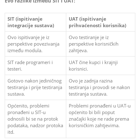
Evo razlike između SIT i UAT:
SIT (ispitivanje
UAT (ispitivanje
integracije sustava)
prihvaćenosti korisnika)
Ovo ispitivanje je iz
Ovo testiranje je iz
perspektive povezivanja
perspektive korisničkih
između modula.
zahtjeva.
SIT rade programeri i
UAT čine kupci i krajnji
testeri.
korisnici.
Gotovo nakon jediničnog
Ovo je zadnja razina
testiranja i prije testiranja
testiranja i provodi se nakon
sustava.
testiranja sustava.
Općenito, problemi
Problemi pronađeni u UAT-u
pronađeni u SIT-u
općenito bi bili poput
odnosili bi se na protok
značajki koje ne rade prema
podataka, nadzor protoka
korisničkim zahtjevima.
itd.