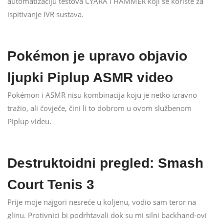
automatizaciju testova CYARA i HAMMER koji se koriste za
ispitivanje IVR sustava.
Pokémon je upravo objavio
ljupki Piplup ASMR video
Pokémon i ASMR nisu kombinacija koju je netko izravno
tražio, ali čovječe, čini li to dobrom u ovom službenom
Piplup videu.
Destruktoidni pregled: Smash
Court Tenis 3
Prije moje najgori nesreće u koljenu, vodio sam teror na
glinu. Protivnici bi podrhtavali dok su mi silni backhand-ovi