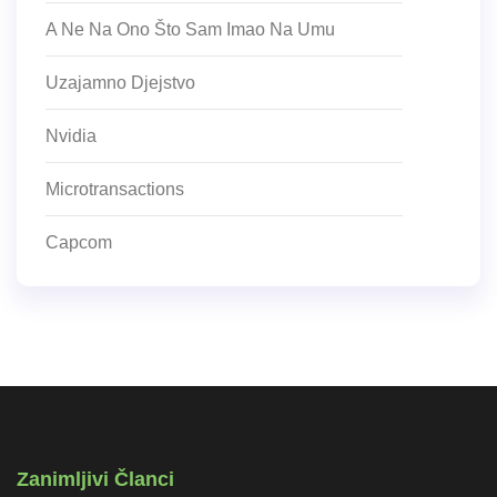
A Ne Na Ono Što Sam Imao Na Umu
Uzajamno Djejstvo
Nvidia
Microtransactions
Capcom
Zanimljivi Članci