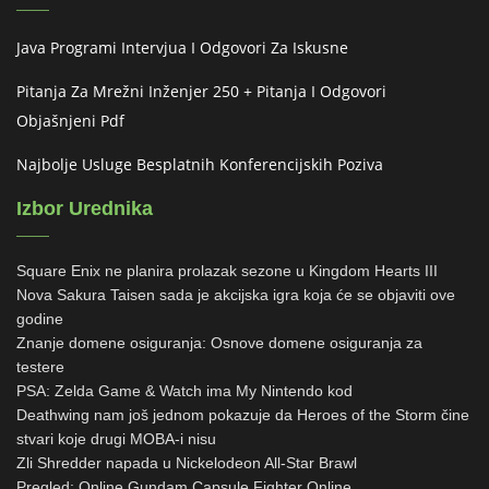
Java Programi Intervjua I Odgovori Za Iskusne
Pitanja Za Mrežni Inženjer 250 + Pitanja I Odgovori
Objašnjeni Pdf
Najbolje Usluge Besplatnih Konferencijskih Poziva
Izbor Urednika
Square Enix ne planira prolazak sezone u Kingdom Hearts III
Nova Sakura Taisen sada je akcijska igra koja će se objaviti ove
godine
Znanje domene osiguranja: Osnove domene osiguranja za
testere
PSA: Zelda Game & Watch ima My Nintendo kod
Deathwing nam još jednom pokazuje da Heroes of the Storm čine
stvari koje drugi MOBA-i nisu
Zli Shredder napada u Nickelodeon All-Star Brawl
Pregled: Online Gundam Capsule Fighter Online