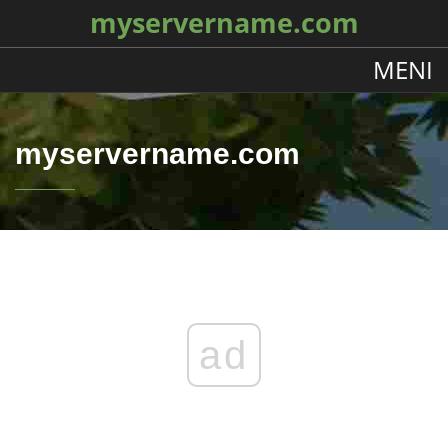
myservername.com
MENI
myservername.com
ad