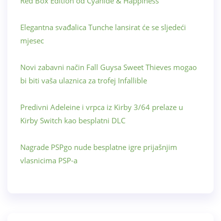
Red Box Edition od Cyanide & Happiness
Elegantna svađalica Tunche lansirat će se sljedeći
mjesec
Novi zabavni način Fall Guysa Sweet Thieves mogao
bi biti vaša ulaznica za trofej Infallible
Predivni Adeleine i vrpca iz Kirby 3/64 prelaze u
Kirby Switch kao besplatni DLC
Nagrade PSPgo nude besplatne igre prijašnjim
vlasnicima PSP-a