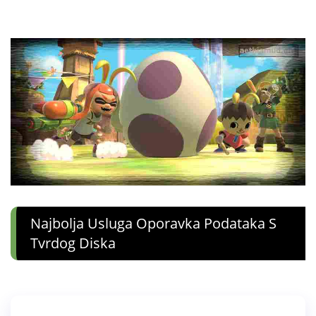
Najbolja Usluga Oporavka Podataka S
Tvrdog Diska