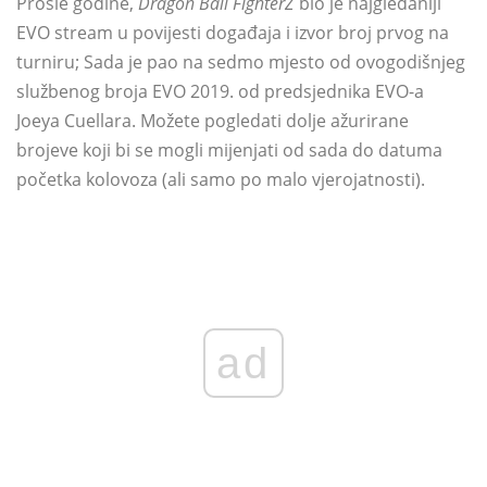
Prošle godine,
Dragon Ball FighterZ
bio je najgledaniji
EVO stream u povijesti događaja i izvor broj prvog na
turniru; Sada je pao na sedmo mjesto od ovogodišnjeg
službenog broja EVO 2019. od predsjednika EVO-a
Joeya Cuellara. Možete pogledati dolje ažurirane
brojeve koji bi se mogli mijenjati od sada do datuma
početka kolovoza (ali samo po malo vjerojatnosti).
ad