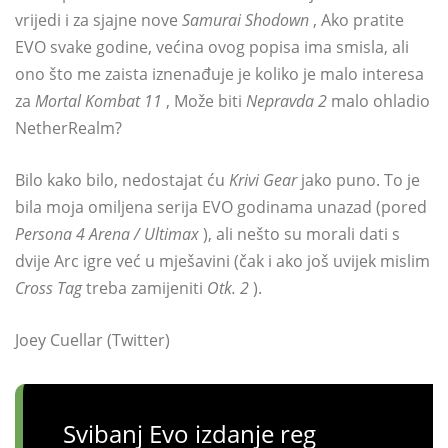
vrijedi i za sjajne nove
Samurai Shodown
, Ako pratite
EVO svake godine, većina ovog popisa ima smisla, ali
ono što me zaista iznenađuje je koliko je malo interesa
za
Mortal Kombat 11
, Može biti
Nepravda 2
malo ohladio
NetherRealm?
Bilo kako bilo, nedostajat ću
Krivi Gear
jako puno. To je
bila moja omiljena serija EVO godinama unazad (pored
Persona 4 Arena / Ultimax
), ali nešto su morali dati s
dvije Arc igre već u mješavini (čak i ako još uvijek mislim
Cross Tag
treba zamijeniti
Otk. 2
).
Joey Cuellar (Twitter)
Svibanj Evo izdanje reg