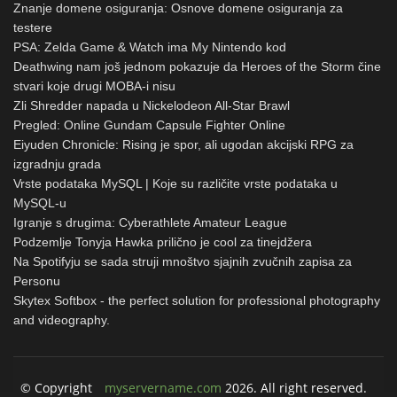
Znanje domene osiguranja: Osnove domene osiguranja za
testere
PSA: Zelda Game & Watch ima My Nintendo kod
Deathwing nam još jednom pokazuje da Heroes of the Storm čine
stvari koje drugi MOBA-i nisu
Zli Shredder napada u Nickelodeon All-Star Brawl
Pregled: Online Gundam Capsule Fighter Online
Eiyuden Chronicle: Rising je spor, ali ugodan akcijski RPG za
izgradnju grada
Vrste podataka MySQL | Koje su različite vrste podataka u
MySQL-u
Igranje s drugima: Cyberathlete Amateur League
Podzemlje Tonyja Hawka prilično je cool za tinejdžera
Na Spotifyju se sada struji mnoštvo sjajnih zvučnih zapisa za
Personu
Skytex Softbox - the perfect solution for professional photography
and videography.
© Copyright
myservername.com
2026. All right reserved.