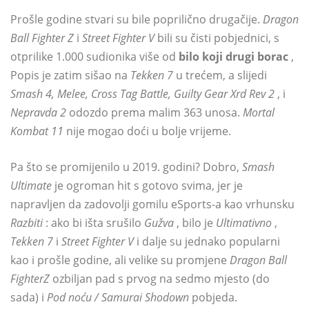
Prošle godine stvari su bile poprilično drugačije.
Dragon
Ball Fighter Z
i
Street Fighter V
bili su čisti pobjednici, s
otprilike 1.000 sudionika više od
bilo koji drugi borac
,
Popis je zatim sišao na
Tekken 7
u trećem, a slijedi
Smash 4, Melee, Cross Tag Battle, Guilty Gear Xrd Rev 2
, i
Nepravda 2
odozdo prema malim 363 unosa.
Mortal
Kombat 11
nije mogao doći u bolje vrijeme.
Pa što se promijenilo u 2019. godini? Dobro,
Smash
Ultimate
je ogroman hit s gotovo svima, jer je
napravljen da zadovolji gomilu eSports-a kao vrhunsku
Razbiti
: ako bi išta srušilo
Gužva
, bilo je
Ultimativno
,
Tekken 7
i
Street Fighter V
i dalje su jednako popularni
kao i prošle godine, ali velike su promjene
Dragon Ball
FighterZ
ozbiljan pad s prvog na sedmo mjesto (do
sada) i
Pod noću / Samurai Shodown
pobjeda.