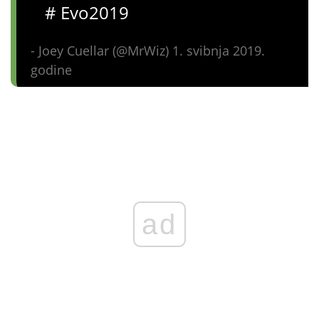
# Evo2019
- Joey Cuellar (@MrWiz) 1. svibnja 2019.
godine
ad