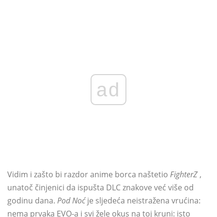
ad
Vidim i zašto bi razdor anime borca ​​naštetio
FighterZ
,
unatoč činjenici da ispušta DLC znakove već više od
godinu dana.
Pod Noć
je sljedeća neistražena vrućina:
nema prvaka EVO-a i svi žele okus na toj kruni: isto