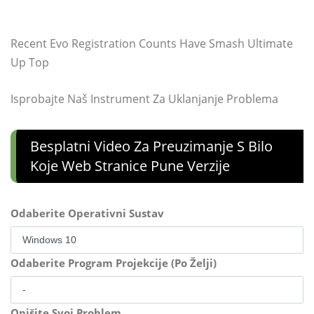
Recent Evo Registration Counts Have Smash Ultimate
Up Top
Isprobajte Naš Instrument Za Uklanjanje Problema
Besplatni Video Za Preuzimanje S Bilo
Koje Web Stranice Pune Verzije
Odaberite Operativni Sustav
Odaberite Program Projekcije (Po Želji)
Opišite Svoj Problem