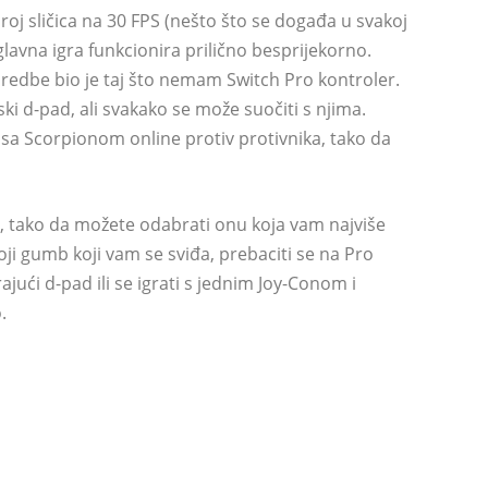
broj sličica na 30 FPS (nešto što se događa u svakoj
glavna igra funkcionira prilično besprijekorno.
naredbe bio je taj što nemam Switch Pro kontroler.
ki d-pad, ali svakako se može suočiti s njima.
sa Scorpionom online protiv protivnika, tako da
, tako da možete odabrati onu koja vam najviše
oji gumb koji vam se sviđa, prebaciti se na Pro
ajući d-pad ili se igrati s jednim Joy-Conom i
.