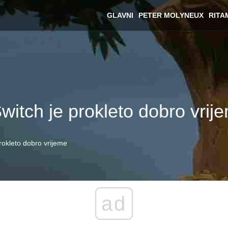
GLAVNI
PETER MOLYNEUX
RITA
itch je prokleto dobro vrij
rokleto dobro vrijeme
ad