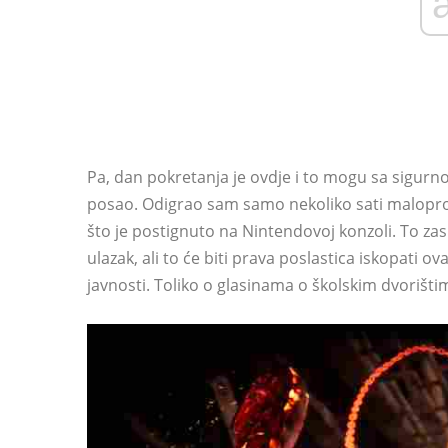
Pa, dan pokretanja je ovdje i to mogu sa sigurn
posao. Odigrao sam samo nekoliko sati malopro
što je postignuto na Nintendovoj konzoli. To zas
ulazak, ali to će biti prava poslastica iskopati ova
javnosti. Toliko o glasinama o školskim dvorišti