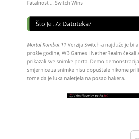
Fatalnost ... Switch Wins
Što Je .7z Datoteka?
Mortal Kombat 11
Verzija Switch-a najduže je bila
prošle godine, WB Games i NetherRealm čekali s
prikazali sve snimke porta. Demo demonstracija P
smjernice za snimke nisu dopuštale nikome prili
tome da je luka naletjela na posao hakera.