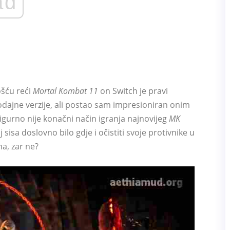
ad
ošću reći
Mortal Kombat 11
on Switch je pravi
dajne verzije, ali postao sam impresioniran onim
igurno nije konačni način igranja najnovijeg
MK
j sisa doslovno bilo gdje i očistiti svoje protivnike u
ma, zar ne?