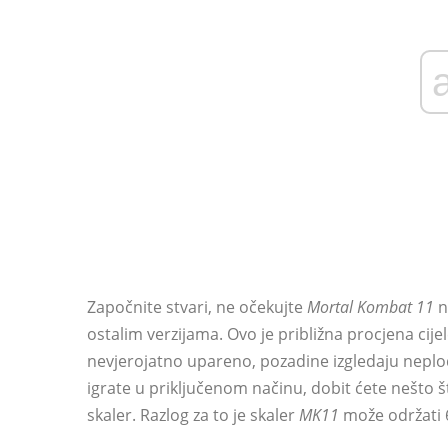
Započnite stvari, ne očekujte
Mortal Kombat 11
n
ostalim verzijama. Ovo je približna procjena cijel
nevjerojatno upareno, pozadine izgledaju neplodn
igrate u priključenom načinu, dobit ćete nešto što
skaler. Razlog za to je skaler
MK11
može održati 60