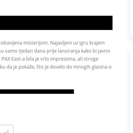
 obavijena misterijom. Najavljeni uz igru ​​krajem
u samo tjedan dana prije lansiranja kako bi javno
AX East-a bila je vrlo impresivna, ali stroge
ku da je pokaže, što je dovelo do mnogih glasina o