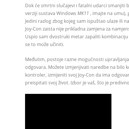
Dok će smrtni slučajevi i fatalni udarci smanjiti 
verziji sustava Windows
MK11
, imajte na umu), 
Jedini razlog zbog kojeg sam ispuštao ulaze ili 
Joy-Con zaista nije prikladna zamjena za namjens
Uspio sam dvostruki metar zapaliti kombinaciju 
se to može učiniti.
Međutim, postoje razne mogućnosti upravljanja
odgovara. Možete izmjenjivati ​​naredbe na bilo k
kontroler, izmijeniti svoj Joy-Con da ima odgovar
preispitati svoj život. Izbor je vaš, što je predivno