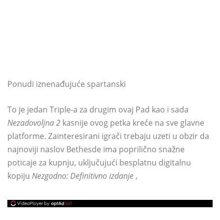
Ponudi iznenađujuće spartanski
To je jedan Triple-a za drugim ovaj Pad kao i sada
Nezadovoljna 2
kasnije ovog petka kreće na sve glavne
platforme. Zainteresirani igrači trebaju uzeti u obzir da
najnoviji naslov Bethesde ima poprilično snažne
poticaje za kupnju, uključujući besplatnu digitalnu
kopiju
Nezgodno: Definitivno izdanje
,