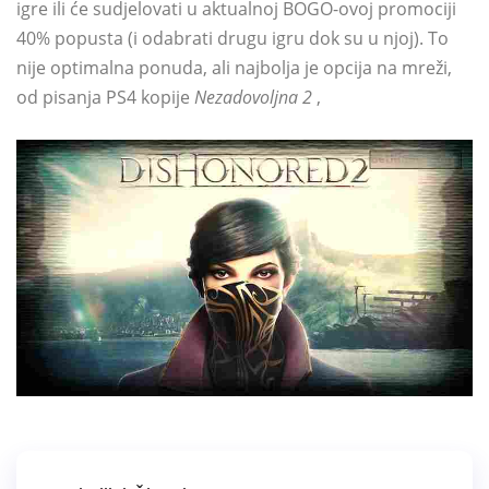
igre ili će sudjelovati u aktualnoj BOGO-ovoj promociji
40% popusta (i odabrati drugu igru ​​dok su u njoj). To
nije optimalna ponuda, ali najbolja je opcija na mreži,
od pisanja PS4 kopije
Nezadovoljna 2
,