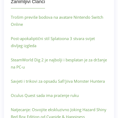
Zanimljivi Članci
Trošim previše bodova na avatare Nintendo Switch
Online
Post-apokaliptični stil Splatoona 3 stvara svijet
divljeg izgleda
SteamWorld Dig 2 je najbolji i besplatan je za držanje
na PC-u
Savjeti i trikovi za opsadu Safi'jiiva Monster Huntera
Oculus Quest sada ima praćenje ruku
Natjecanje: Osvojite ekskluzivno Joking Hazard Shiny
Red Box Edition od Cyanide & Happiness