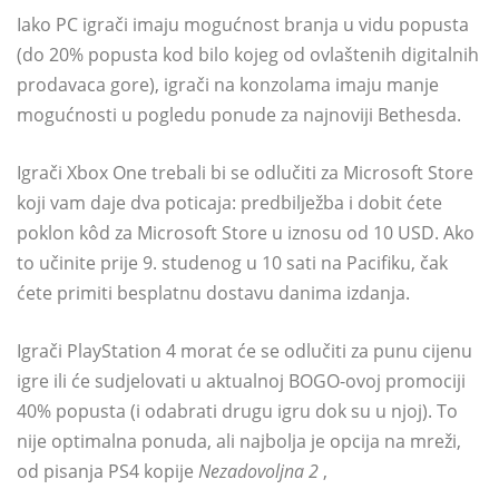
Iako PC igrači imaju mogućnost branja u vidu popusta
(do 20% popusta kod bilo kojeg od ovlaštenih digitalnih
prodavaca gore), igrači na konzolama imaju manje
mogućnosti u pogledu ponude za najnoviji Bethesda.
Igrači Xbox One trebali bi se odlučiti za Microsoft Store
koji vam daje dva poticaja: predbilježba i dobit ćete
poklon kôd za Microsoft Store u iznosu od 10 USD. Ako
to učinite prije 9. studenog u 10 sati na Pacifiku, čak
ćete primiti besplatnu dostavu danima izdanja.
Igrači PlayStation 4 morat će se odlučiti za punu cijenu
igre ili će sudjelovati u aktualnoj BOGO-ovoj promociji
40% popusta (i odabrati drugu igru ​​dok su u njoj). To
nije optimalna ponuda, ali najbolja je opcija na mreži,
od pisanja PS4 kopije
Nezadovoljna 2
,