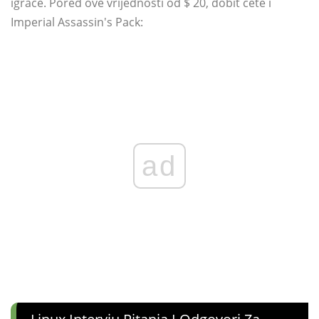
igrače. Pored ove vrijednosti od $ 20, dobit ćete i
Imperial Assassin's Pack:
ad