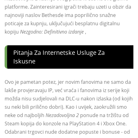
platforme. Zainteresirani igrači trebaju uzeti u obzir da
najnoviji naslov Bethesde ima poprilično snažne
poticaje za kupnju, uključujući besplatnu digitalnu
kopiju
Nezgodno: Definitivno izdanje
,
Pitanja Za Internetske Usluge Za
Iskusne
Ovo je pametan potez, jer novim fanovima ne samo da
lakše provjeravaju IP, već vraća i fanovima iz serije koji
možda nisu sudjelovali na DLC-u nakon izlaska (od kojih
su neki bili prilično dobri). Kao i uvijek, zaokružili smo
neke od najboljih
Nezadovoljna 2
ponude na tržištu od
Steam kopija do konzole na PlayStation 4 i Xbox One.
Odabrani trgovci nude dodatne popuste i bonuse - od