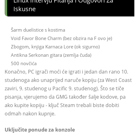
Linux Intervju Pitanja I Odgovori Za
Iskusne
Šarm duelistice s kostima
Void Favor Bone Charm (bez obzira na F ovo je)
Zbogom, knjiga Karnaca Lore (ok sigurno)
Antikna Serkonan gitara (zemlja čuda)
500 novčića
Konačno, PC igrači moći će igrati i jedan dan rano 10.
studenoga ako unaprijed naruče kopiju (za West Coast
zaviri, 9. studenog u Pacific 9. studenog). Što se tiče
pisanja, vjerujemo da GMG također šalje kodove, pa
ako kupite kopiju - ključ Steam trebali biste dobiti
odmah nakon kupnje.
Uključite ponude za konzole