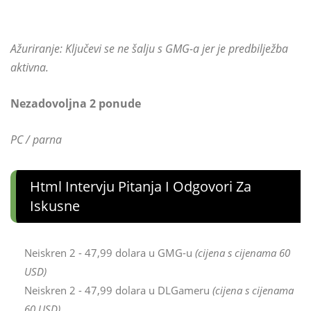
Ažuriranje: Ključevi se ne šalju s GMG-a jer je predbilježba
aktivna.
Nezadovoljna 2 ponude
PC / parna
Html Intervju Pitanja I Odgovori Za
Iskusne
Neiskren 2 - 47,99 dolara u GMG-u
(cijena s cijenama 60
USD)
Neiskren 2 - 47,99 dolara u DLGameru
(cijena s cijenama
60 USD)