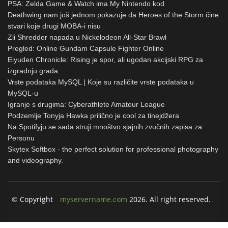
PSA: Zelda Game & Watch ima My Nintendo kod
Deathwing nam još jednom pokazuje da Heroes of the Storm čine
stvari koje drugi MOBA-i nisu
Zli Shredder napada u Nickelodeon All-Star Brawl
Pregled: Online Gundam Capsule Fighter Online
Eiyuden Chronicle: Rising je spor, ali ugodan akcijski RPG za
izgradnju grada
Vrste podataka MySQL | Koje su različite vrste podataka u
MySQL-u
Igranje s drugima: Cyberathlete Amateur League
Podzemlje Tonyja Hawka prilično je cool za tinejdžera
Na Spotifyju se sada struji mnoštvo sjajnih zvučnih zapisa za
Personu
Skytex Softbox - the perfect solution for professional photography
and videography.
© Copyright
myservername.com
2026. All right reserved.