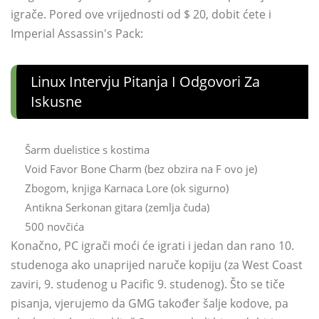
igrače. Pored ove vrijednosti od $ 20, dobit ćete i
Imperial Assassin's Pack:
Linux Intervju Pitanja I Odgovori Za
Iskusne
Šarm duelistice s kostima
Void Favor Bone Charm (bez obzira na F ovo je)
Zbogom, knjiga Karnaca Lore (ok sigurno)
Antikna Serkonan gitara (zemlja čuda)
500 novčića
Konačno, PC igrači moći će igrati i jedan dan rano 10.
studenoga ako unaprijed naruče kopiju (za West Coast
zaviri, 9. studenog u Pacific 9. studenog). Što se tiče
pisanja, vjerujemo da GMG također šalje kodove, pa