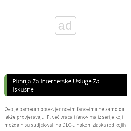
ad
Pitanja Za Internetske Usluge Za
Iskusne
Ovo je pametan potez, jer novim fanovima ne samo da
lakše provjeravaju IP, već vraća i fanovima iz serije koji
možda nisu sudjelovali na DLC-u nakon izlaska (od kojih