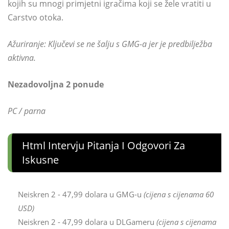
kojih su mnogi primjetni igračima koji se žele vratiti u
Carstvo otoka.
Ažuriranje: Ključevi se ne šalju s GMG-a jer je predbilježba
aktivna.
Nezadovoljna 2 ponude
PC / parna
Html Intervju Pitanja I Odgovori Za
Iskusne
Neiskren 2 - 47,99 dolara u GMG-u
(cijena s cijenama 60
USD)
Neiskren 2 - 47,99 dolara u DLGameru
(cijena s cijenama