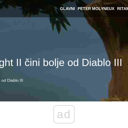
GLAVNI
PETER MOLYNEUX
RITA
ht II čini bolje od Diablo III
e od Diablo III
ad