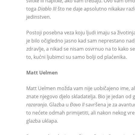
svitke ili napitke, ako vam trebaju. Ovo vam om
toga
Diablo III
što ne daje apsolutno nikakav razl
jedinstven.
Postoji posebna veza koju ljudi imaju sa životin
je bilo očigledno jasno kad sam neprestano na
zdravlje, a nikad se nisam osvrnuo na to kako s
to, kućni ljubimci su samo bolji od plaćenika.
Matt Uelmen
Matt Uelmen možda vam nije uobičajeno ime, ali 
znate njegovo djelo skladatelja. Bio je jedan od 
razaranja.
Glazba u
Đavo II
savršena je za avant
to nećete odmah primijetiti, ali nakon nekog vrem
glazba uklapa.