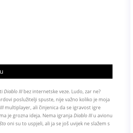
eu
ti
Diablo III
bez internetske veze. Ludo, zar ne?
rdovi poslužitelji spuste, nije važno koliko je moja
II
multiplayer, ali činjenica da se igravost igre
ima je grozna ideja. Nema igranja
Diablo III
u avionu
što
oni su to uspjeli, ali ja se još uvijek ne slažem s