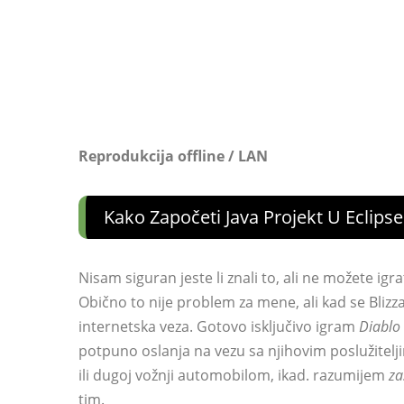
Reprodukcija offline / LAN
Kako Započeti Java Projekt U Eclips
Nisam siguran jeste li znali to, ali ne možete igra
Obično to nije problem za mene, ali kad se Blizza
internetska veza. Gotovo isključivo igram
Diablo I
potpuno oslanja na vezu sa njihovim poslužitelj
ili dugoj vožnji automobilom, ikad. razumijem
za
tim.