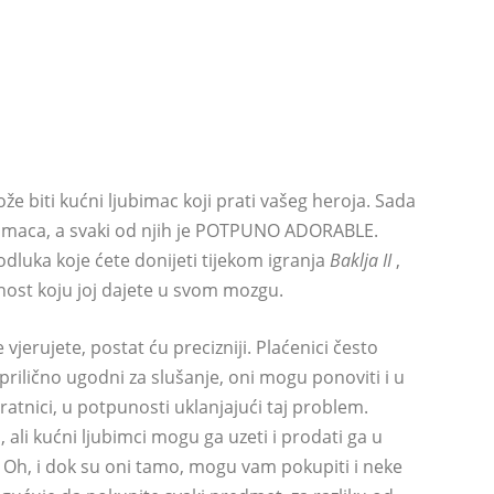
e biti kućni ljubimac koji prati vašeg heroja. Sada
ubimaca, a svaki od njih je POTPUNO ADORABLE.
dluka koje ćete donijeti tijekom igranja
Baklja II
,
bnost koju joj dajete u svom mozgu.
 vjerujete, postat ću precizniji. Plaćenici često
 prilično ugodni za slušanje, oni mogu ponoviti i u
i ratnici, u potpunosti uklanjajući taj problem.
, ali kućni ljubimci mogu ga uzeti i prodati ga u
Oh, i dok su oni tamo, mogu vam pokupiti i neke