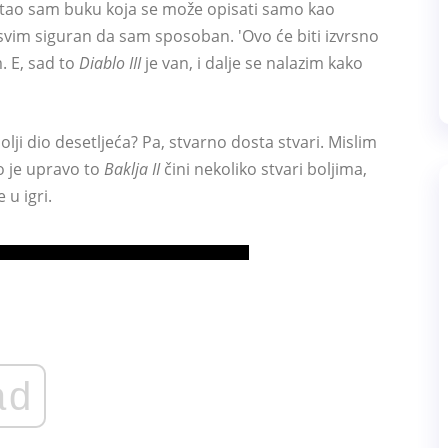
štao sam buku koja se može opisati samo kao
 sasvim siguran da sam sposoban. 'Ovo će biti izvrsno
m. E, sad to
Diablo III
je van, i dalje se nalazim kako
olji dio desetljeća? Pa, stvarno dosta stvari. Mislim
o je upravo to
Baklja II
čini nekoliko stvari boljima,
 u igri.
ad