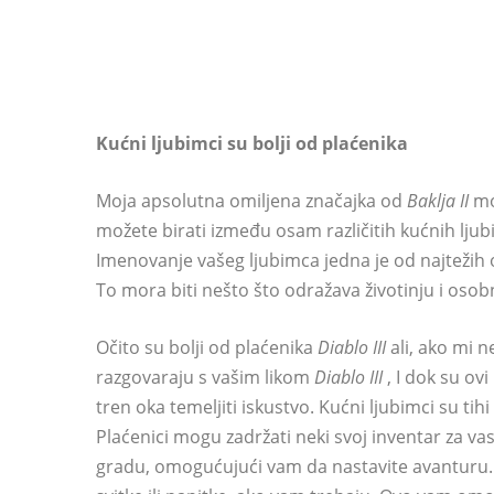
Kućni ljubimci su bolji od plaćenika
Moja apsolutna omiljena značajka od
Baklja II
mož
možete birati između osam različitih kućnih lj
Imenovanje vašeg ljubimca jedna je od najtežih o
To mora biti nešto što odražava životinju i oso
Očito su bolji od plaćenika
Diablo III
ali, ako mi ne
razgovaraju s vašim likom
Diablo III
, I dok su ovi
tren oka temeljiti iskustvo. Kućni ljubimci su tih
Plaćenici mogu zadržati neki svoj inventar za vas
gradu, omogućujući vam da nastavite avanturu. 