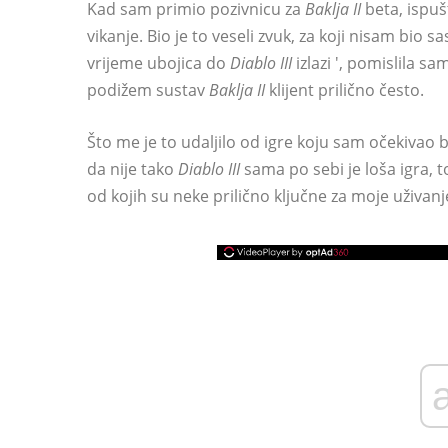
Kad sam primio pozivnicu za
Baklja II
beta, ispu
vikanje. Bio je to veseli zvuk, za koji nisam bio
vrijeme ubojica do
Diablo III
izlazi ', pomislila sa
podižem sustav
Baklja II
klijent prilično često.
Što me je to udaljilo od igre koju sam očekivao b
da nije tako
Diablo III
sama po sebi je loša igra, t
od kojih su neke prilično ključne za moje uživanje