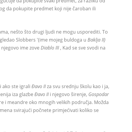
ogućuje da pokupite svaki predmet, za razliku od
og da pokupite predmet koji nije čaroban ili
jama, nešto što drugi ljudi ne mogu usporediti. To
dgledao Slobbers '(ime mojeg buldoga u
Baklja II)
e njegovo ime zove
Diablo III
, Kad se sve svodi na
ako ste igrali
Đavo II
za svu srednju školu kao i ja,
genija iza glazbe
Đavo II
i njegovo širenje,
Gospodar
ure i meandre oko mnogih velikih područja. Možda
ena svirajući počnete primjećivati ​​koliko se