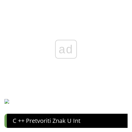
ad
C ++ Pretvoriti Znak U Int