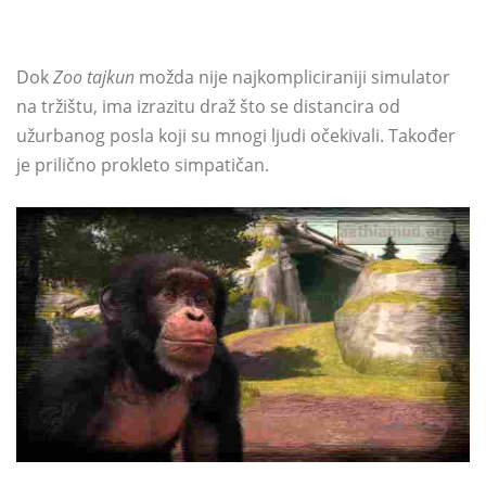
Dok
Zoo tajkun
možda nije najkompliciraniji simulator
na tržištu, ima izrazitu draž što se distancira od
užurbanog posla koji su mnogi ljudi očekivali. Također
je prilično prokleto simpatičan.