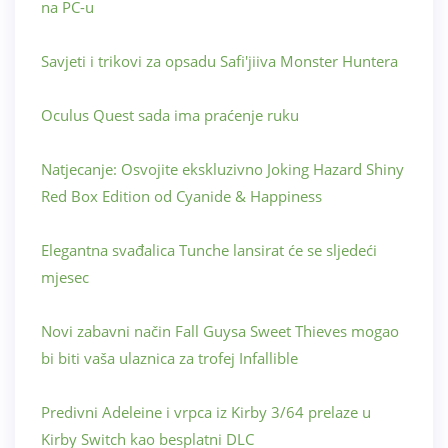
na PC-u
Savjeti i trikovi za opsadu Safi'jiiva Monster Huntera
Oculus Quest sada ima praćenje ruku
Natjecanje: Osvojite ekskluzivno Joking Hazard Shiny
Red Box Edition od Cyanide & Happiness
Elegantna svađalica Tunche lansirat će se sljedeći
mjesec
Novi zabavni način Fall Guysa Sweet Thieves mogao
bi biti vaša ulaznica za trofej Infallible
Predivni Adeleine i vrpca iz Kirby 3/64 prelaze u
Kirby Switch kao besplatni DLC