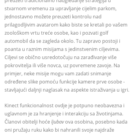
preuzeti tradicionalno nadgledanje strategija u
stvarnom vremenu za upravljanje cijelim parkom,
jednostavno možete preuzeti kontrolu nad
prilagodljivim avatarom kako biste se kretali po vašem
zoološkom vrtu treće osobe, kao i pozvati golf
automobil da se zagleda okolo. Tu zapravo postoji i
poanta u raznim misijama s jedinstvenim ciljevima.
Ciljevi se obično usredotočuju na zarađivanje više
pokrovitelja ili više novca, uz povremene zavoje. Na
primjer, neke misije mogu vam zadati snimanje
određene slike pomoću funkcije kamere prve osobe -
stavljajući daljnji naglasak na aspekte istraživanja u igri.
Kinect funkcionalnost ovdje je potpuno neobavezna i
uglavnom je za hranjenje i interakciju sa životinjama.
Članovi obitelji hoće
ljubav
ova osobina, posebno kada
oni pružaju ruku kako bi nahranili svoje najdraže