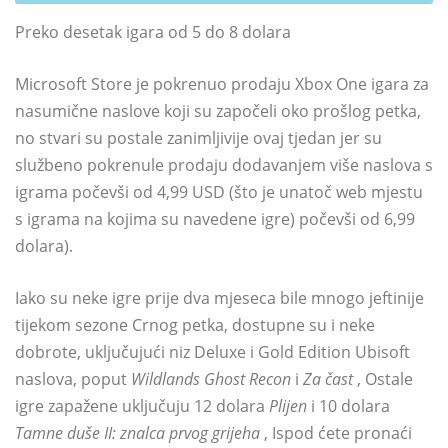
Preko desetak igara od 5 do 8 dolara
Microsoft Store je pokrenuo prodaju Xbox One igara za
nasumične naslove koji su započeli oko prošlog petka,
no stvari su postale zanimljivije ovaj tjedan jer su
službeno pokrenule prodaju dodavanjem više naslova s
​​igrama počevši od 4,99 USD (što je unatoč web mjestu
s igrama na kojima su navedene igre) počevši od 6,99
dolara).
Iako su neke igre prije dva mjeseca bile mnogo jeftinije
tijekom sezone Crnog petka, dostupne su i neke
dobrote, uključujući niz Deluxe i Gold Edition Ubisoft
naslova, poput
Wildlands Ghost Recon
i
Za čast
, Ostale
igre zapažene uključuju 12 dolara
Plijen
i 10 dolara
Tamne duše II: znalca prvog grijeha
, Ispod ćete pronaći