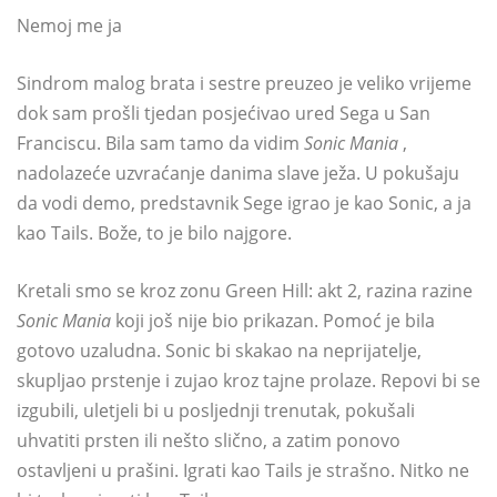
Nemoj me ja
Sindrom malog brata i sestre preuzeo je veliko vrijeme
dok sam prošli tjedan posjećivao ured Sega u San
Franciscu. Bila sam tamo da vidim
Sonic Mania
,
nadolazeće uzvraćanje danima slave ježa. U pokušaju
da vodi demo, predstavnik Sege igrao je kao Sonic, a ja
kao Tails. Bože, to je bilo najgore.
Kretali smo se kroz zonu Green Hill: akt 2, razina razine
Sonic Mania
koji još nije bio prikazan. Pomoć je bila
gotovo uzaludna. Sonic bi skakao na neprijatelje,
skupljao prstenje i zujao kroz tajne prolaze. Repovi bi se
izgubili, uletjeli bi u posljednji trenutak, pokušali
uhvatiti prsten ili nešto slično, a zatim ponovo
ostavljeni u prašini. Igrati kao Tails je strašno. Nitko ne