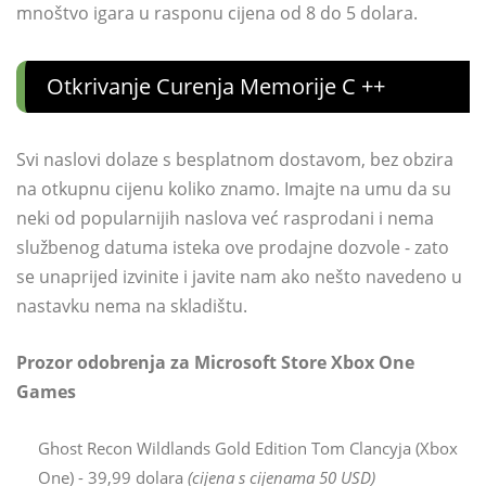
mnoštvo igara u rasponu cijena od 8 do 5 dolara.
Otkrivanje Curenja Memorije C ++
Svi naslovi dolaze s besplatnom dostavom, bez obzira
na otkupnu cijenu koliko znamo. Imajte na umu da su
neki od popularnijih naslova već rasprodani i nema
službenog datuma isteka ove prodajne dozvole - zato
se unaprijed izvinite i javite nam ako nešto navedeno u
nastavku nema na skladištu.
Prozor odobrenja za Microsoft Store Xbox One
Games
Ghost Recon Wildlands Gold Edition Tom Clancyja (Xbox
One) - 39,99 dolara
(cijena s cijenama 50 USD)