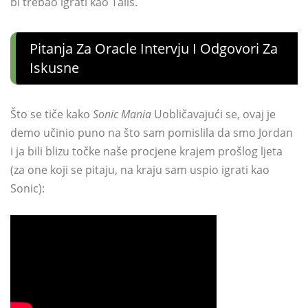
bi trebao igrati kao Tails.
Pitanja Za Oracle Intervju I Odgovori Za
Iskusne
Što se tiče kako
Sonic Mania
Uobličavajući se, ovaj je
demo učinio puno na što sam pomislila da smo Jordan
i ja bili blizu točke naše procjene krajem prošlog ljeta
(za one koji se pitaju, na kraju sam uspio igrati kao
Sonic):