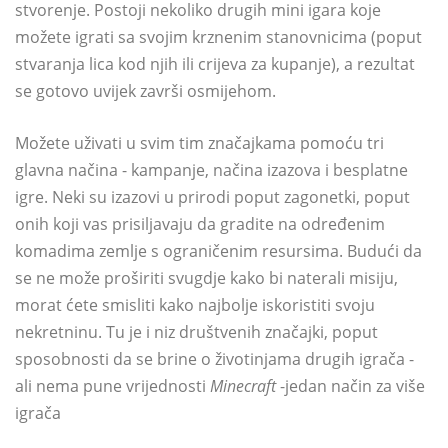
stvorenje. Postoji nekoliko drugih mini igara koje
možete igrati sa svojim krznenim stanovnicima (poput
stvaranja lica kod njih ili crijeva za kupanje), a rezultat
se gotovo uvijek završi osmijehom.
Možete uživati ​​u svim tim značajkama pomoću tri
glavna načina - kampanje, načina izazova i besplatne
igre. Neki su izazovi u prirodi poput zagonetki, poput
onih koji vas prisiljavaju da gradite na određenim
komadima zemlje s ograničenim resursima. Budući da
se ne može proširiti svugdje kako bi naterali misiju,
morat ćete smisliti kako najbolje iskoristiti svoju
nekretninu. Tu je i niz društvenih značajki, poput
sposobnosti da se brine o životinjama drugih igrača -
ali nema pune vrijednosti
Minecraft
-jedan način za više
igrača