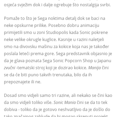
osjeća svježim dok i dalje ogrebuje što nostalgija svrbi.
Pomaže to što je Sega noktima detalj dok se baci na
neke opskurne prilike. Posebno dobru animaciju
primijetili smo u zoni Studiopolis kada Sonic pokrene
neke velike okrugle kuglice. Kasnije u razini naletjeli
smo na divovsku mašinu za kokice koja nas je također
poslala leteći prema gore. Sega predstavnik objasnio je
da je glava poznata Sega Sonic Popcorn Shop u Japanu
zvučni
-tematski stroj koji je dozirao kokice.
Manija
čini
se da će biti puno takvih trenutaka, bilo da ih
prepoznajete ili ne.
Dosad smo vidjeli samo tri razine, ali nekako se čini kao
da smo vidjeli toliko više.
Sonic Mania
čini se da to tek
dobiva - toliko da je gotovo neshvatljivo da je došlo do
tako značajnog zablude da bi mogao skrenuti projekt.