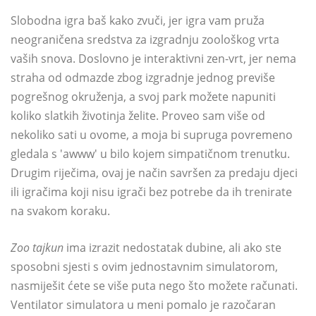
Slobodna igra baš kako zvuči, jer igra vam pruža
neograničena sredstva za izgradnju zoološkog vrta
vaših snova. Doslovno je interaktivni zen-vrt, jer nema
straha od odmazde zbog izgradnje jednog previše
pogrešnog okruženja, a svoj park možete napuniti
koliko slatkih životinja želite. Proveo sam više od
nekoliko sati u ovome, a moja bi supruga povremeno
gledala s 'awww' u bilo kojem simpatičnom trenutku.
Drugim riječima, ovaj je način savršen za predaju djeci
ili igračima koji nisu igrači bez potrebe da ih trenirate
na svakom koraku.
Zoo tajkun
ima izrazit nedostatak dubine, ali ako ste
sposobni sjesti s ovim jednostavnim simulatorom,
nasmiješit ćete se više puta nego što možete računati.
Ventilator simulatora u meni pomalo je razočaran