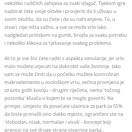
nekoliko različitih zahtjeva za svaki izlagač. Tijekom igre
nadzirat ćete svoje olovke i provjeriti da li uživaju u
svom okolišu, da su čiste i da su nahranjene. To, u
stvari, nije ništa važno, a sve se može vrlo lako
nadgledati pritiskom na gumb, brojila za svaku potrebu
i nekoliko klikova za rješavanje svakog problema.
Ali to je sve što ćete raditi s aspekta simulacije, jer vrlo
malo možete utjecati na dobrobit vaše životinje. Iako
vam se može činiti da u početku možete kontrolirati
makroelemente u zoološkom vrtu, većina promjena je
izrazito golih kostiju - drugim riječima, nema 'točnog
postotka' klizača o kojem bi se moglo govoriti. Na
primjer, umjesto da povećate ulaznice za park za 55%
da biste pronašli ono slatko mjesto, ograničeni ste na
'slobodan, nizak, normalan i visok' - koncept koji
prenosi na sve druge strane stvarnog parka ,