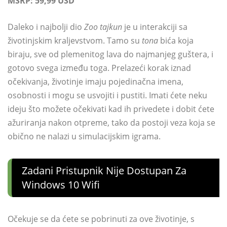
MSRP: 59,99 USD
Daleko i najbolji dio
Zoo tajkun
je u interakciji sa
životinjskim kraljevstvom. Tamo su
tona
bića koja
biraju, sve od plemenitog lava do najmanjeg guštera, i
gotovo svega između toga. Prelazeći korak iznad
očekivanja, životinje imaju pojedinačna imena,
osobnosti i mogu se usvojiti i pustiti. Imati ćete neku
ideju što možete očekivati ​​kad ih privedete i dobit ćete
ažuriranja nakon otpreme, tako da postoji veza koja se
obično ne nalazi u simulacijskim igrama.
Zadani Pristupnik Nije Dostupan Za
Windows 10 Wifi
Očekuje se da ćete se pobrinuti za ove životinje, s