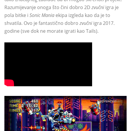
Razumijevanje onoga što čini dobro 2D
zvučni
igra je
pola bitke i
Sonic Mania
ekipa izgleda kao da je to
shvatila. Ovo je fantastično dobro
zvučni
igra 2017.
godine (sve dok ne morate igrati kao Tails).