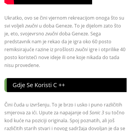
Ukratko, ovo se čini vjernom rekreacijom onoga što su
svi voljeli
zvučni
u doba Geneze. To je dijelom zato što
je, eto, svojevrsno
zvučni
doba Geneze. Sega
predstavnik nam je rekao da je igra oko 60 posto
remiksirajuće razine iz prošlosti
zvučni
igre i otprilike 40
posto koristeći nove ideje ili one koje nikada do tada
nisu provedene.
Gdje Se Koristi C ++
Čini čuda u izvršenju. To je brzo i usko i puno različitih
smjerova za ići. Upute za napajanje od
Sonic 3
su točno
kod kuće na poziciji originala. Spoj poznatih, ali još
različitih starih stvari i novog sadržaja dovoljan je da se